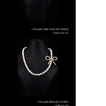
COLLAR UNA VUELTA TRIPLE
Price
US$1,200.00
COLLAR PERLAS MOÑO
Price
US$400.00