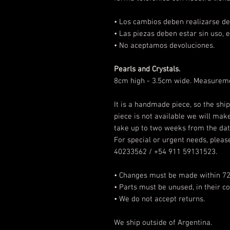
• Los cambios deben realizarse
de
• Las piezas deben estar sin uso, e
• No aceptamos devoluciones.
Pearls and Crystals.
8cm high - 3.5cm wide. Measurem
It is a handmade piece, so the shi
piece is not available we will make
take up to two weeks from the dat
For special or urgent needs, please
40233562 / +54 911 59131523.
• Changes must be made within 72 h
• Parts must be unused, in their c
• We do not accept returns.
We ship outside of Argentina.