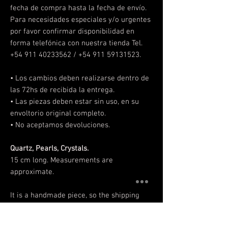
fecha de compra hasta la fecha de envío.
Para necesidades especiales y/o urgentes
por favor confirmar disponibilidad en
forma telefónica con nuestra tienda Tel.
+54 911 40233562 / +54 911 59131523.
• Los cambios deben realizarse
dentro de
las 72hs de recibida la entrega.
• Las piezas deben estar sin uso, en su
envoltorio original completo.
• No aceptamos devoluciones.
Quartz, Pearls, Crystals.
15 cm long. Measurements are
approximate.
It is a handmade piece, so the shipping
date depends on the stock. If the selected
piece is not available we will make it