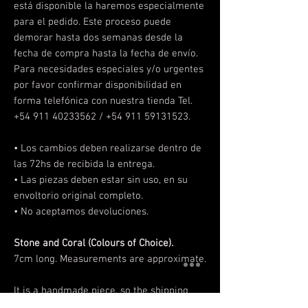
está disponible la haremos especialmente
para el pedido. Este proceso puede
demorar hasta dos semanas desde la
fecha de compra hasta la fecha de envío.
Para necesidades especiales y/o urgentes
por favor confirmar disponibilidad en
forma telefónica con nuestra tienda Tel.
+54 911 40233562 / +54 911 59131523.
• Los cambios deben realizarse
dentro de
las 72hs de recibida la entrega.
• Las piezas deben estar sin uso, en su
envoltorio original completo.
• No aceptamos devoluciones.
Stone and Coral (Colours of Choice).
7cm long. Measurements are approximate.
It is a handmade piece, so the shipping
date depends on the stock. If the selected