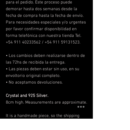
para el pedido. Este proceso puede
demorar hasta dos semanas desde la
fecha de compra hasta la fecha de envío.
Para necesidades especiales y/o urgentes
por favor confirmar disponibilidad en
forma telefónica con nuestra tienda Tel.
+54 911 40233562 / +54 911 59131523.
• Los cambios deben realizarse
dentro de
las 72hs de recibida la entrega.
• Las piezas deben estar sin uso, en su
envoltorio original completo.
• No aceptamos devoluciones.
Crystal and 925 Silver.
8cm high. Measurements are approximate.
It is a handmade piece, so the shipping
date depends on the stock. If the selected
piece is not available we will make it